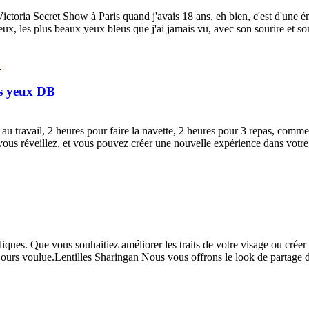
ictoria Secret Show à Paris quand j'avais 18 ans, eh bien, c'est d'une ém
ux, les plus beaux yeux bleus que j'ai jamais vu, avec son sourire et son 
es yeux DB
 au travail, 2 heures pour faire la navette, 2 heures pour 3 repas, co
 vous réveillez, et vous pouvez créer une nouvelle expérience dans vot
diques. Que vous souhaitiez améliorer les traits de votre visage ou créer
urs voulue.Lentilles Sharingan Nous vous offrons le look de partage de k