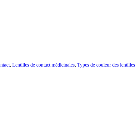
ntact
,
Lentilles de contact médicinales
,
Types de couleur des lentilles