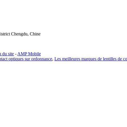
istrict Chengdu, Chine
n du site
-
AMP Mobile
ontact optiques sur ordonnance
,
Les meilleures marques de lentilles de co